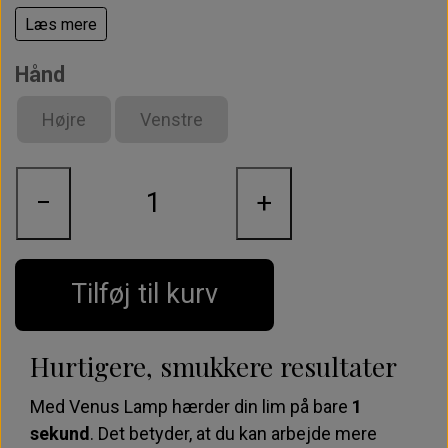
arbejde med en trådløs, håndholdt UV-lampe. Hos
Læs mere
Lash Magic er vi stolte af at præsentere Venus Lamp
– et teknologisk gennembrud, skabt til at gøre dit
Hånd
arbejde hurtigere, lettere og mere luksuriøst end
nogensinde før.
Højre
Venstre
Med en vægt på blot
13 gram
– lettere end en
læbestift eller en teskefuld sukker – mærkes den
−
+
næsten ikke i hånden. Det elegante, kompakte
design med clip-on funktion gør, at lampen altid er
inden for rækkevidde, uden at forstyrre dit arbejde.
Tilføj til kurv
Hurtigere, smukkere resultater
Med Venus Lamp hærder din lim på bare
1
sekund
. Det betyder, at du kan arbejde mere