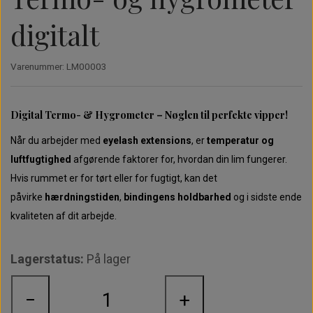
digitalt
Perfect Promade XS - 30 rækker - 3D
Perfect Promade XL - 20 rækker - 3D
Opbevaring & holdere
Moon LED Lamper
Instalash
Varenummer: LM00003
Perfect Promade XS - 30 rækker - 4D
Perfect Promade XL - 20 rækker - 4D
Cloud LED Lamper
Digital Termo- & Hygrometer – Nøglen til perfekte vipper!
Perfect Promade XS - 30 rækker - 5D
Perfect Promade XL - 20 rækker - 5D
UV Lampe
Når du arbejder med
eyelash extensions
, er
temperatur og
luftfugtighed
afgørende faktorer for, hvordan din lim fungerer.
Perfect Promade XS - 30 rækker - 6D
Perfect Promade XL - 20 rækker - 6D
Briks & tilbehør
Hvis rummet er for tørt eller for fugtigt, kan det
påvirke
hærdningstiden
,
bindingens holdbarhed
og i sidste ende
Perfect Promade XS - 30 rækker - 8D
Perfect Promade XL - 20 rækker - 8D
Trænings Udstyr
kvaliteten af dit arbejde.
Perfect Promade XL - 20 rækker - 10D
Lagerstatus:
På lager
−
+