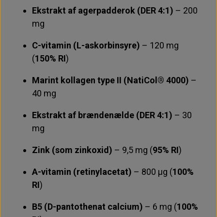
Ekstrakt af agerpadderok (DER 4:1)
– 200
mg
C-vitamin (L-askorbinsyre)
– 120 mg
(
150% RI
)
Marint kollagen type II (NatiCol® 4000)
–
40 mg
Ekstrakt af brændenælde (DER 4:1)
– 30
mg
Zink (som zinkoxid)
– 9,5 mg (
95% RI
)
A-vitamin (retinylacetat)
– 800 μg (
100%
RI
)
B5 (D-pantothenat calcium)
– 6 mg (
100%