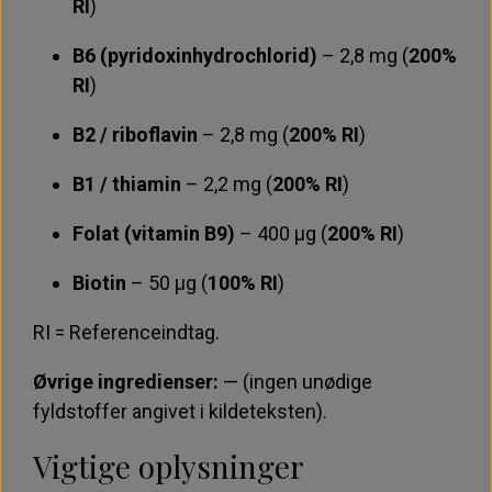
RI
)
B6 (pyridoxinhydrochlorid)
– 2,8 mg (
200%
RI
)
B2 / riboflavin
– 2,8 mg (
200% RI
)
B1 / thiamin
– 2,2 mg (
200% RI
)
Folat (vitamin B9)
– 400 μg (
200% RI
)
Biotin
– 50 μg (
100% RI
)
RI = Referenceindtag.
Øvrige ingredienser:
— (ingen unødige
fyldstoffer angivet i kildeteksten).
Vigtige oplysninger