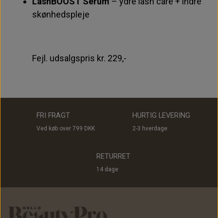
LashBOOST Serum
– ydre lash care + indre
skønhedspleje
Fejl. udsalgspris kr. 229,-
FRI FRAGT
HURTIG LEVERING
Ved køb over 799 DKK
2-3 hverdage
RETURRET
14 dage