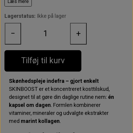
Læs mere
Biotin
bidrager til at vedligeholde
normalt hår
og hud
.
Lagerstatus:
Ikke på lager
C-vitamin
bidrager til
normal dannelse af
kollagen
og beskytter cellerne mod
oxidativt
−
+
stress
.
A-vitamin
og
riboflavin (B2)
bidrager til at
Tilføj til kurv
vedligeholde
normal hud
.
Dosering:
1 kapsel dagligt i 2 måneder.
Skønhedspleje indefra – gjort enkelt
Bemærk:
Indeholder
fisk
.
SKINBOOST er et koncentreret kosttilskud,
Kapsel: vegetabilsk.
Glutenfri
.
designet til at gøre din daglige rutine nem:
én
kapsel om dagen
. Formlen kombinerer
vitaminer, mineraler og udvalgte ekstrakter
med
marint kollagen
.