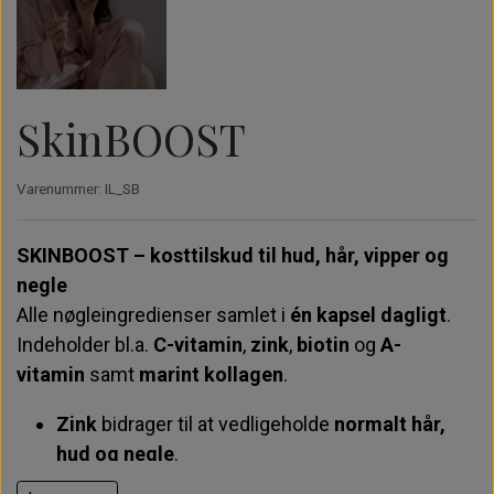
Perfect Promade XS - 30 rækker - 3D
Perfect Promade XL - 20 rækker - 3D
Opbevaring & holdere
Moon LED Lamper
Instalash
SkinBOOST
Perfect Promade XS - 30 rækker - 4D
Perfect Promade XL - 20 rækker - 4D
Cloud LED Lamper
Varenummer: IL_SB
Perfect Promade XS - 30 rækker - 5D
Perfect Promade XL - 20 rækker - 5D
UV Lampe
SKINBOOST – kosttilskud til hud, hår, vipper og
Perfect Promade XS - 30 rækker - 6D
Perfect Promade XL - 20 rækker - 6D
Briks & tilbehør
negle
Alle nøgleingredienser samlet i
én kapsel dagligt
.
Perfect Promade XS - 30 rækker - 8D
Perfect Promade XL - 20 rækker - 8D
Trænings Udstyr
Indeholder bl.a.
C-vitamin
,
zink
,
biotin
og
A-
vitamin
samt
marint kollagen
.
Perfect Promade XL - 20 rækker - 10D
Zink
bidrager til at vedligeholde
normalt hår,
hud og negle
.