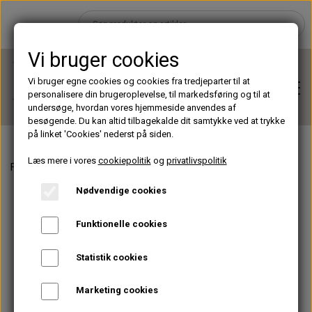
Vi bruger cookies
Vi bruger egne cookies og cookies fra tredjeparter til at
personalisere din brugeroplevelse, til markedsføring og til at
undersøge, hvordan vores hjemmeside anvendes af
besøgende. Du kan altid tilbagekalde dit samtykke ved at trykke
på linket 'Cookies' nederst på siden.
Læs mere i vores
cookiepolitik
og
privatlivspolitik
Forside
Accessories
Tape
Silicone tape - bredde 1,25 cm
Hjem
Nødvendige cookies
Brands
Funktionelle cookies
Statistik cookies
Shop
Marketing cookies
Lashes