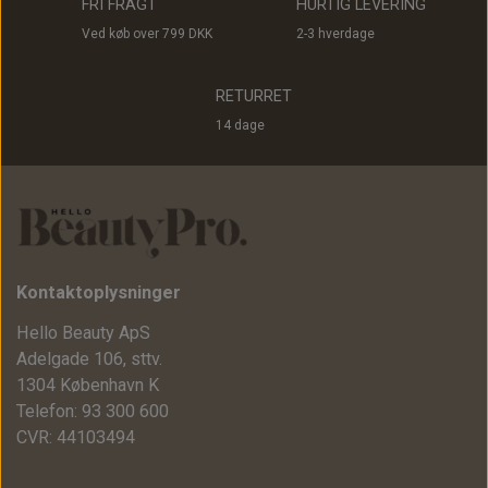
FRI FRAGT
HURTIG LEVERING
Ved køb over 799 DKK
2-3 hverdage
RETURRET
14 dage
Kontaktoplysninger
Hello Beauty ApS
Adelgade 106, sttv.
1304 København K
Telefon: 93 300 600
CVR: 44103494