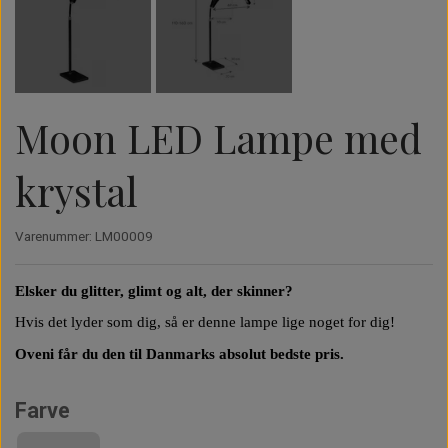
Perfect Promade XS - 30 rækker - 3D
Perfect Promade XL - 20 rækker - 3D
Opbevaring & holdere
Moon LED Lamper
Instalash
Perfect Promade XS - 30 rækker - 4D
Perfect Promade XL - 20 rækker - 4D
Cloud LED Lamper
Moon LED Lampe med
krystal
Perfect Promade XS - 30 rækker - 5D
Perfect Promade XL - 20 rækker - 5D
UV Lampe
Varenummer: LM00009
Perfect Promade XS - 30 rækker - 6D
Perfect Promade XL - 20 rækker - 6D
Briks & tilbehør
Elsker du glitter, glimt og alt, der skinner?
Perfect Promade XS - 30 rækker - 8D
Perfect Promade XL - 20 rækker - 8D
Trænings Udstyr
Hvis det lyder som dig, så er denne lampe lige noget for dig!
Oveni får du den til Danmarks absolut bedste pris.
Perfect Promade XL - 20 rækker - 10D
Farve