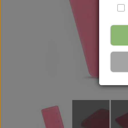
Pincetter
Guld Pincetter
Waffle Pincetter
Lamper & Udst
Moon LED Lamp
Cloud LED Lamp
UV Lampe
Briks & tilbehør
Trænings Udstyr