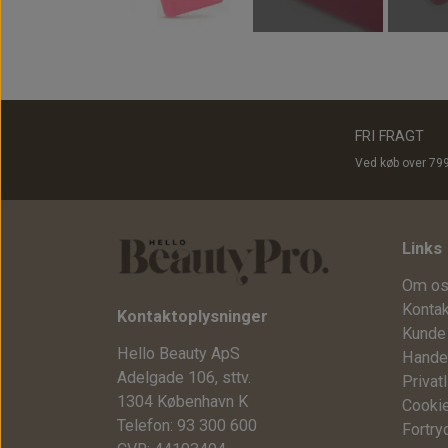
FRI FRAGT
Ved køb over 79
Links
Om o
Kontak
Kontaktoplysninger
Kunde 
Hello Beauty ApS
Hande
Adelgade 106, sttv.
Privatl
1304 København K
Cooki
Telefon: 93 300 600
Fortry