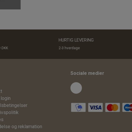
HURTIG LEVERING
9 DKK
2-3 hverdage
Sociale medier
s
t
login
lsbetingelser
ivspolitik
es
delse og reklamation