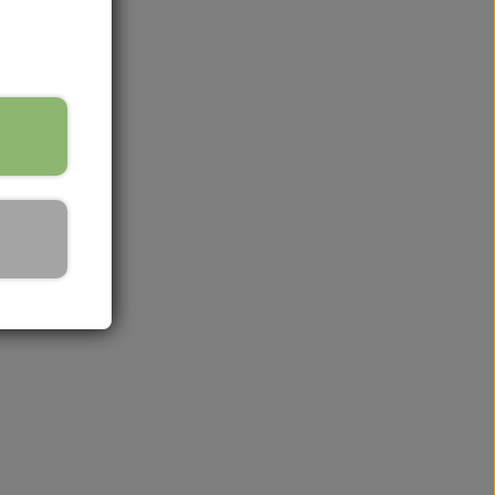
& opbevaring
+
 bakker
g & holdere