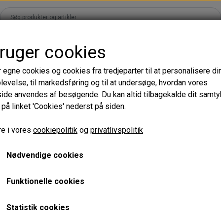
bruger cookies
ands
Shop
Kurser
Læringsunivers
Om
B2B Logi
r egne cookies og cookies fra tredjeparter til at personalisere di
levelse, til markedsføring og til at undersøge, hvordan vores
Accessories
Adhesives & Liquid
de anvendes af besøgende. Du kan altid tilbagekalde dit samt
 på linket 'Cookies' nederst på siden.
s - Sort
Patches & Pads
Rens, væsker & Flask
Magnetic lash extension holder palette
s - Mørkebrun
Tape
Lim & Tilbehør
Magnetic la
e i vores
cookiepolitik
og
privatlivspolitik
ion
Børster & Pensler
holder palet
Nødvendige cookies
Diverse
e XS
Funktionelle cookies
Varenummer: LM-ACS-134
 XL
Collection
Statistik cookies
Lagerstatus:
Ikke på lager