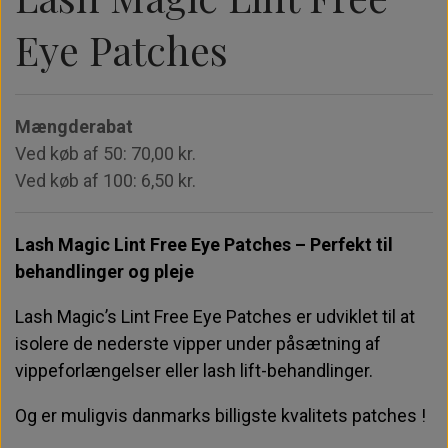
Eye Patches
Perfect Promade XS - 30 rækker - 3D
Perfect Promade XL - 20 rækker - 3D
Opbevaring & holdere
Moon LED Lamper
Instalash
Perfect Promade XS - 30 rækker - 4D
Perfect Promade XL - 20 rækker - 4D
Cloud LED Lamper
Mængderabat
Ved køb af 50: 70,00 kr.
Perfect Promade XS - 30 rækker - 5D
Perfect Promade XL - 20 rækker - 5D
UV Lampe
Ved køb af 100: 6,50 kr.
Perfect Promade XS - 30 rækker - 6D
Perfect Promade XL - 20 rækker - 6D
Briks & tilbehør
Lash Magic Lint Free Eye Patches – Perfekt til
behandlinger og pleje
Perfect Promade XS - 30 rækker - 8D
Perfect Promade XL - 20 rækker - 8D
Trænings Udstyr
Lash Magic’s Lint Free Eye Patches er udviklet til at
isolere de nederste vipper under påsætning af
Perfect Promade XL - 20 rækker - 10D
vippeforlængelser eller lash lift-behandlinger.
Og er muligvis danmarks billigste kvalitets patches !