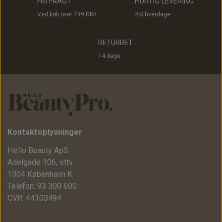
FRI FRAGT
HURTIG LEVERING
Ved køb over 799 DKK
2-3 hverdage
RETURRET
14 dage
Kontaktoplysninger
Hello Beauty ApS
Adelgade 106, sttv.
1304 København K
Telefon: 93 300 600
CVR: 44103494