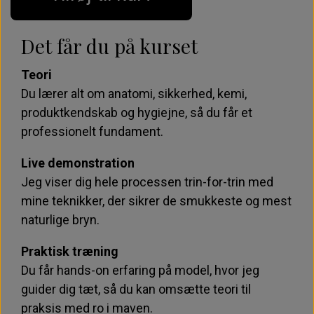
Varighed:
7 timer
Pris:
6.500 kr. (uden startkit)
Det får du på kurset
Teori
Du lærer alt om anatomi, sikkerhed, kemi,
produktkendskab og hygiejne, så du får et
professionelt fundament.
Live demonstration
Jeg viser dig hele processen trin-for-trin med
mine teknikker, der sikrer de smukkeste og mest
naturlige bryn.
Praktisk træning
Du får hands-on erfaring på model, hvor jeg
guider dig tæt, så du kan omsætte teori til
praksis med ro i maven.