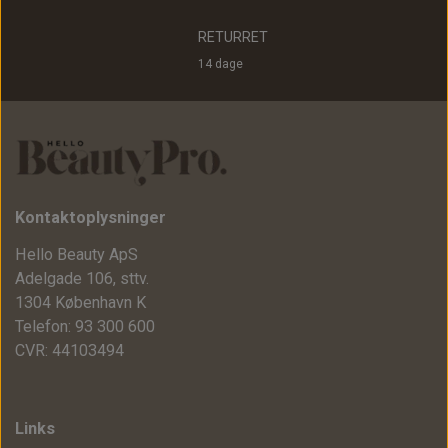
RETURRET
14 dage
Kontaktoplysninger
Hello Beauty ApS
Adelgade 106, sttv.
1304 København K
Telefon: 93 300 600
CVR: 44103494
Links