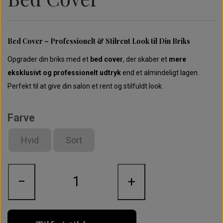
Perfect Promade XS - 30 rækker - 3D
Perfect Promade XL - 20 rækker - 3D
Opbevaring & holdere
Moon LED Lamper
Instalash
Bed Cover – Professionelt & Stilrent Look til Din Briks
Perfect Promade XS - 30 rækker - 4D
Perfect Promade XL - 20 rækker - 4D
Cloud LED Lamper
Opgrader din briks med et
bed cover
, der skaber et
mere
eksklusivt og professionelt udtryk
end et almindeligt lagen.
Perfekt til at give din salon et rent og stilfuldt look.
Perfect Promade XS - 30 rækker - 5D
Perfect Promade XL - 20 rækker - 5D
UV Lampe
Farve
Perfect Promade XS - 30 rækker - 6D
Perfect Promade XL - 20 rækker - 6D
Briks & tilbehør
Hvid
Sort
Perfect Promade XS - 30 rækker - 8D
Perfect Promade XL - 20 rækker - 8D
Trænings Udstyr
−
+
Perfect Promade XL - 20 rækker - 10D