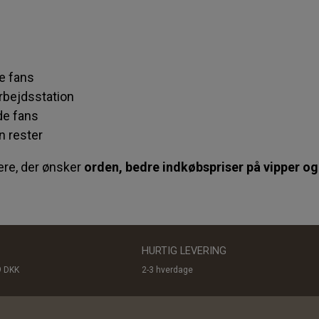
e fans
rbejdsstation
de fans
n rester
ere, der ønsker
orden, bedre indkøbspriser på vipper og
HURTIG LEVERING
9 DKK
2-3 hverdage