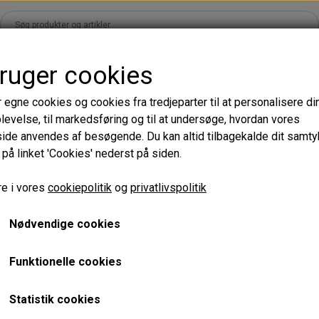
bruger cookies
ands
Shop
Kurser
Læringsunivers
Om
B2B Logi
r egne cookies og cookies fra tredjeparter til at personalisere di
levelse, til markedsføring og til at undersøge, hvordan vores
Accessories
Adhesives & Liquid
de anvendes af besøgende. Du kan altid tilbagekalde dit samt
 på linket 'Cookies' nederst på siden.
s - Sort
Patches & Pads
Rens, væsker & Flask
s - Mørkebrun
Tape
Lim & Tilbehør
Adhesive str
e i vores
cookiepolitik
og
privatlivspolitik
ion
Børster & Pensler
Nødvendige cookies
Varenummer: LM-ACS-132
Diverse
e XS
Funktionelle cookies
Adhesive Strips – Perfekt 
 XL
Premade Fans
✨
Collection
Statistik cookies
Med vores
adhesive strips
k