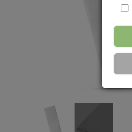
Pincetter
Guld Pincetter
Waffle Pincetter
Lamper & Udst
Moon LED Lamp
Cloud LED Lamp
UV Lampe
Briks & tilbehør
Trænings Udstyr