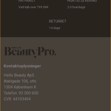
FRI FRAGT
HURTIG LEVERING
Ved køb over 799 DKK
2-3 hverdage
RETURRET
14 dage
Kontaktoplysninger
Hello Beauty ApS
Adelgade 106, sttv.
1304 København K
Telefon: 93 300 600
CVR: 44103494