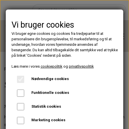
Vi bruger cookies
Vi bruger egne cookies og cookies fra tredjeparter til at
personalisere din brugeroplevelse, til markedsføring og til at
undersøge, hvordan vores hjemmeside anvendes af
besøgende. Du kan altid tilbagekalde dit samtykke ved at trykke
på linket 'Cookies' nederst på siden.
Læs mere i vores
cookiepolitik
og
privatlivspolitik
Forside
Lashes
Silk Collection
Hjem
Nødvendige cookies
Silk Collection
Brands
Funktionelle cookies
SILK COLLECTION
Statistik cookies
Shop
Hvis du gerne vil have virkelig
naturlige, silkebløde vipper
med en
Marketing cookies
smuk dyb sort farve? Vores
Silk Collection
er det perfekte valg!
Lashes