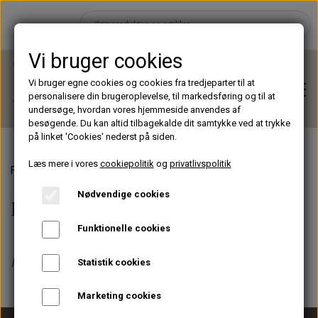
Vi bruger cookies
Vi bruger egne cookies og cookies fra tredjeparter til at
personalisere din brugeroplevelse, til markedsføring og til at
undersøge, hvordan vores hjemmeside anvendes af
besøgende. Du kan altid tilbagekalde dit samtykke ved at trykke
på linket 'Cookies' nederst på siden.
Læs mere i vores
cookiepolitik
og
privatlivspolitik
Forside
Pensler
Hjem
Nødvendige cookies
Pensler
Brands
Funktionelle cookies
Ingen varer i denne kategori
Statistik cookies
Shop
Marketing cookies
Lashes