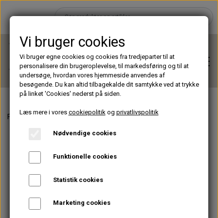
Vi bruger cookies
Vi bruger egne cookies og cookies fra tredjeparter til at
personalisere din brugeroplevelse, til markedsføring og til at
undersøge, hvordan vores hjemmeside anvendes af
besøgende. Du kan altid tilbagekalde dit samtykke ved at trykke
på linket 'Cookies' nederst på siden.
Læs mere i vores
cookiepolitik
og
privatlivspolitik
Forside
Lashes
Perfect Promade XS
Perfect Promade XS - 15
Hjem
Nødvendige cookies
Brands
Funktionelle cookies
Statistik cookies
Shop
Marketing cookies
Lashes