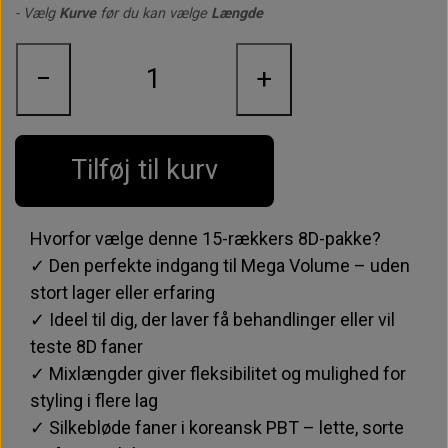
mixlængder fra
6–12 mm
, og kan vælge mellem
CC-
- Vælg
Kurve
før du kan vælge
Længde
eller D-kurve
, alt efter det look dine kunder ønsker.
−
+
Tilføj til kurv
Hvorfor vælge denne 15-rækkers 8D-pakke?
✓ Den perfekte indgang til Mega Volume – uden
stort lager eller erfaring
✓ Ideel til dig, der laver få behandlinger eller vil
teste 8D faner
✓ Mixlængder giver fleksibilitet og mulighed for
styling i flere lag
✓ Silkebløde faner i koreansk PBT – lette, sorte