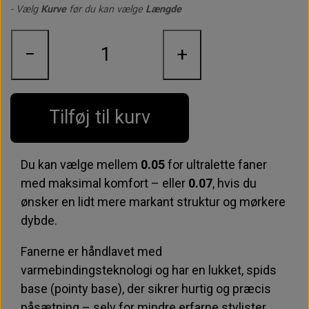
- Vælg
Kurve
før du kan vælge
Længde
−
+
Tilføj til kurv
Du kan vælge mellem
0.05
for ultralette faner
med maksimal komfort – eller
0.07
, hvis du
ønsker en lidt mere markant struktur og mørkere
dybde.
Fanerne er håndlavet med
varmebindingsteknologi og har en lukket, spids
base (pointy base), der sikrer hurtig og præcis
påsætning – selv for mindre erfarne stylister.