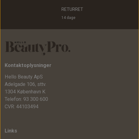
RETURRET
14 dage
Kontaktoplysninger
Hello Beauty ApS
Adelgade 106, sttv.
1304 København K
Telefon: 93 300 600
CVR: 44103494
Links