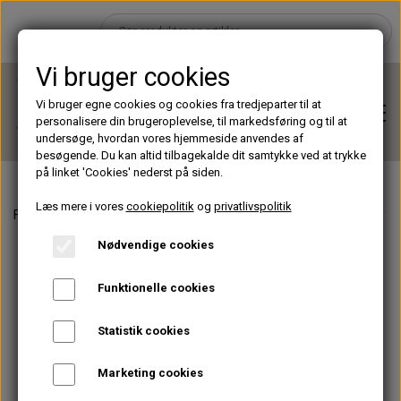
Vi bruger cookies
Vi bruger egne cookies og cookies fra tredjeparter til at
personalisere din brugeroplevelse, til markedsføring og til at
undersøge, hvordan vores hjemmeside anvendes af
besøgende. Du kan altid tilbagekalde dit samtykke ved at trykke
på linket 'Cookies' nederst på siden.
Læs mere i vores
cookiepolitik
og
privatlivspolitik
Forside
Lashes
Perfect Promade XL
Perfect Promade XL - 20 
Hjem
Nødvendige cookies
Brands
Funktionelle cookies
Statistik cookies
Shop
Marketing cookies
Lashes