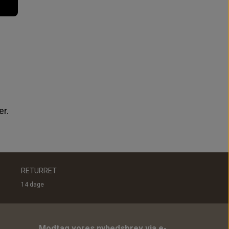
er.
RETURRET
14 dage
Modtag vores nyhedsbrev via e-