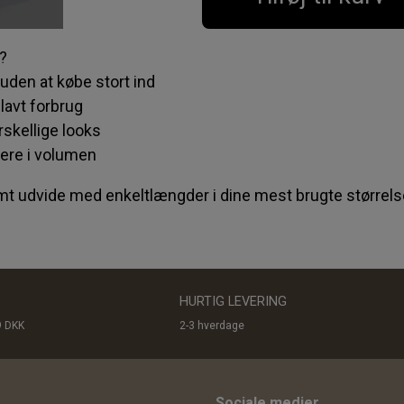
?
 uden at købe stort ind
 lavt forbrug
orskellige looks
ere i volumen
nemt udvide med enkeltlængder i dine mest brugte størrels
HURTIG LEVERING
9 DKK
2-3 hverdage
Sociale medier