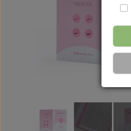
Pincetter
Guld Pincetter
Waffle Pincetter
Lamper & Udst
Moon LED Lamp
Cloud LED Lamp
UV Lampe
Briks & tilbehør
Trænings Udstyr