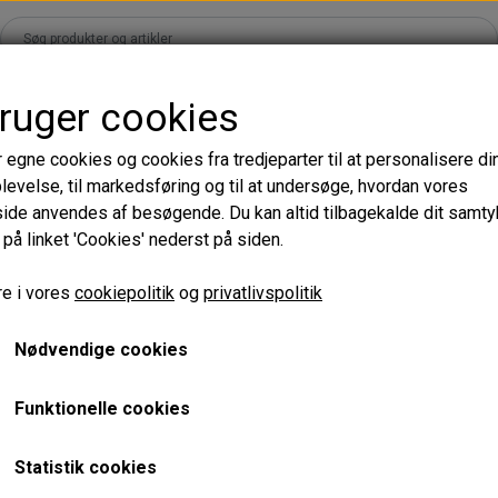
bruger cookies
ands
Shop
Kurser
Læringsunivers
Om
B2B Logi
r egne cookies og cookies fra tredjeparter til at personalisere di
levelse, til markedsføring og til at undersøge, hvordan vores
Accessories
Adhesives & Liquid
de anvendes af besøgende. Du kan altid tilbagekalde dit samt
 på linket 'Cookies' nederst på siden.
s - Sort
Patches & Pads
Rens, væsker & Flask
Promade XS - 15 rækker
4D - 0.07
s - Mørkebrun
Tape
Lim & Tilbehør
4D - 0.07
e i vores
cookiepolitik
og
privatlivspolitik
ion
Børster & Pensler
Nødvendige cookies
Diverse
Din perfekte startpakke til
e XS
Funktionelle cookies
 XL
Vil du i gang med volumen-vi
Denne 4D-pakke er skræddersy
Collection
Statistik cookies
vifter, eller som kun laver f