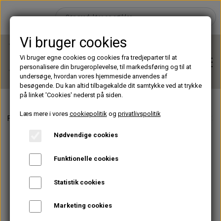
Vi bruger cookies
Vi bruger egne cookies og cookies fra tredjeparter til at
personalisere din brugeroplevelse, til markedsføring og til at
undersøge, hvordan vores hjemmeside anvendes af
besøgende. Du kan altid tilbagekalde dit samtykke ved at trykke
på linket 'Cookies' nederst på siden.
Læs mere i vores
cookiepolitik
og
privatlivspolitik
Forside
Lashes
Perfect Promade XL
Perfect Promade XL - 20 
Hjem
Nødvendige cookies
Brands
Funktionelle cookies
Statistik cookies
Shop
Marketing cookies
Lashes