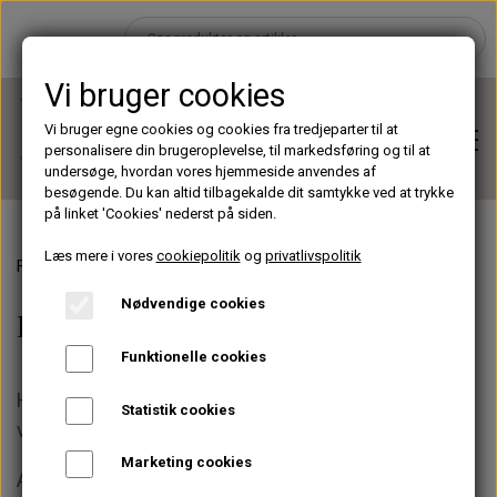
Vi bruger cookies
Vi bruger egne cookies og cookies fra tredjeparter til at
personalisere din brugeroplevelse, til markedsføring og til at
undersøge, hvordan vores hjemmeside anvendes af
besøgende. Du kan altid tilbagekalde dit samtykke ved at trykke
på linket 'Cookies' nederst på siden.
Læs mere i vores
cookiepolitik
og
privatlivspolitik
Forside
Pincetter
Hjem
Nødvendige cookies
Pincetter
Brands
Funktionelle cookies
Her finder du pincetter til alt fra single til volumen
Statistik cookies
vipper.
Shop
Marketing cookies
Alle vores pincetter er udviklet og testet af
Lashes